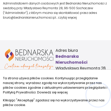
Administratorem danych osobowych jest Bednarska Nieruchomości z
siedzibą przy Władysława Reymonta 28, 96-500 Sochaczew
(“Administrator”), z którym można się skontaktować przez adres
biuro@bednarskanieruchomosci.pl…
czytaj więcej
Adres biura
Bednarska
Nieruchomości
Władysława Reymonta 28
96-500 Sochaczew
Ta strona używa plików cookies. Kontynuując przeglądanie
Kontakt:
naszej strony, wyrażasz zgodę na wykorzystywanie przez nas
biuro@bednarskanieruchomosci.pl
plików cookies zgodnie z aktualnymi ustawieniami przeglądarki i
883355723
Polityką Prywatności.
Dowiedz się więcej
Znajdziesz nas tu:
Hej! Chętnie Ci pomogę
Klikając "Akceptuję" zgadasz się na wykorzystywanie przez nas
plików cookie.