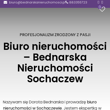
biuro@bednarskanieruchomosci.pl
883355723
0
PROFESJONALIZM ZRODZONY Z PASJI
Biuro nieruchomości
– Bednarska
Nieruchomości
Sochaczew
Nazywam się Dorota Bednarska i prowadzę
biuro
nieruchomości w Sochaczewie
. Jestem ekspertką w