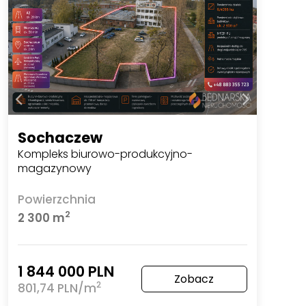
Sochaczew
Kompleks biurowo-produkcyjno-
magazynowy
Powierzchnia
2
2 300 m
1 844 000 PLN
Zobacz
2
801,74 PLN/m