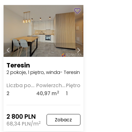
Teresin
2 pokoje, 1 piętro, winda- Teresin
Liczba pokoi
Powierzchnia
Piętro
2
2
40,97 m
1
2 800 PLN
Zobacz
2
68,34 PLN/m