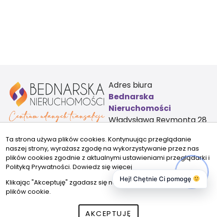
Adres biura
Bednarska
Nieruchomości
Władysława Reymonta 28
96-500 Sochaczew
Ta strona używa plików cookies. Kontynuując przeglądanie
Kontakt:
naszej strony, wyrażasz zgodę na wykorzystywanie przez nas
biuro@bednarskanieruchomosci.pl
plików cookies zgodnie z aktualnymi ustawieniami przeglądarki i
883355723
Polityką Prywatności.
Dowiedz się więcej
Znajdziesz nas tu:
Hej! Chętnie Ci pomogę
Klikając "Akceptuję" zgadasz się na wykorzystywanie przez nas
plików cookie.
AKCEPTUJĘ
© 2026 Wszystkie prawa zastrzeżone | Program dla biur