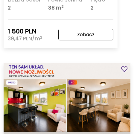
2
2
38 m
2
1 500 PLN
Zobacz
2
39,47 PLN/m