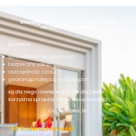
Dlaczego
kupujący będzie szukał Twojej
nieruchomości
u mnie?
ponieważ
sprawdzona nieruchomość
bezpieczny zakup
oszczędność czasu
gwarancja najlepszych rozwiązań
są dla niego równie ważne, jak dla Ciebie
korzystna sprzedaż Twojej nieruchomości
Czy widziałeś, że:
100 % nieruchomości