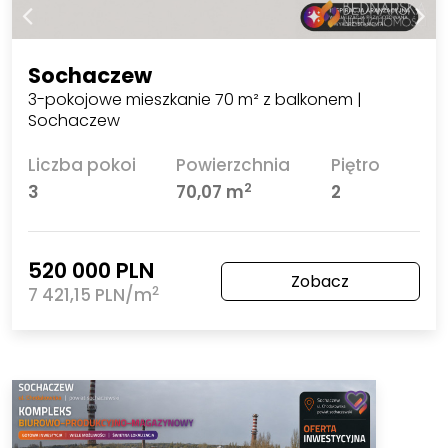
Sochaczew
3-pokojowe mieszkanie 70 m² z balkonem |
Sochaczew
Liczba pokoi
Powierzchnia
Piętro
2
3
70,07 m
2
520 000 PLN
Zobacz
2
7 421,15 PLN/m