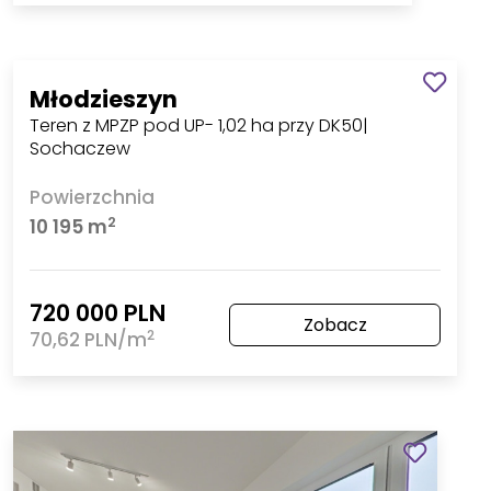
Młodzieszyn
Teren z MPZP pod UP- 1,02 ha przy DK50|
Sochaczew
Powierzchnia
2
10 195 m
720 000 PLN
Zobacz
2
70,62 PLN/m