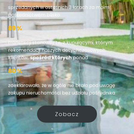
sprzedanych w ostatnich 3 latach za moim
pośrednictwem blisko
89 %
transakcji stanowiły te, z kupującymi, którym
rekomendacji naszych dotychczasowych
klientów,
spośród których
ponad
80 %
zdeklarowało, że w ogóle nie brało pod uwagę
zakupu nieruchomości bez udziału pośrednika
Zobacz