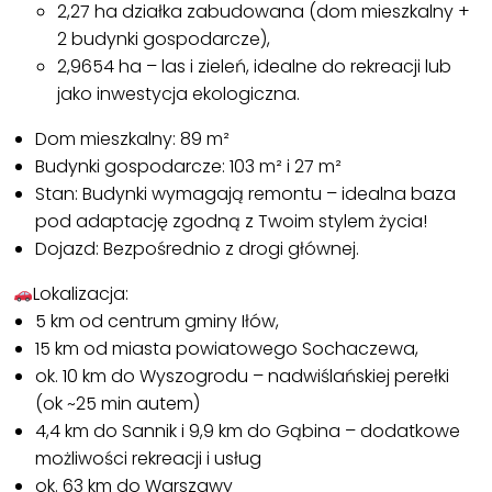
2,27 ha działka zabudowana (dom mieszkalny +
2 budynki gospodarcze),
2,9654 ha – las i zieleń, idealne do rekreacji lub
jako inwestycja ekologiczna.
Dom mieszkalny: 89 m²
Budynki gospodarcze: 103 m² i 27 m²
Stan: Budynki wymagają remontu – idealna baza
pod adaptację zgodną z Twoim stylem życia!
Dojazd: Bezpośrednio z drogi głównej.
Lokalizacja:
5 km od centrum gminy Iłów,
15 km od miasta powiatowego Sochaczewa,
ok. 10 km do Wyszogrodu – nadwiślańskiej perełki
(ok ~25 min autem)
4,4 km do Sannik i 9,9 km do Gąbina – dodatkowe
możliwości rekreacji i usług
ok. 63 km do Warszawy