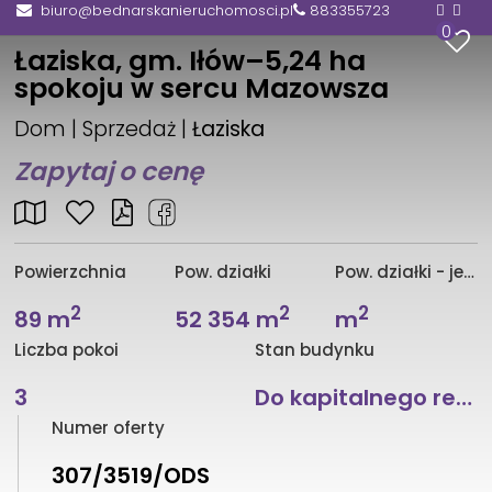
biuro@bednarskanieruchomosci.pl
883355723
0
Łaziska, gm. Iłów–5,24 ha
spokoju w sercu Mazowsza
Dom | Sprzedaż |
Łaziska
Zapytaj o cenę
Powierzchnia
Pow. działki
Pow. działki - jednostka
2
2
2
89 m
52 354 m
m
Liczba pokoi
Stan budynku
3
Do kapitalnego remontu
Numer oferty
307/3519/ODS