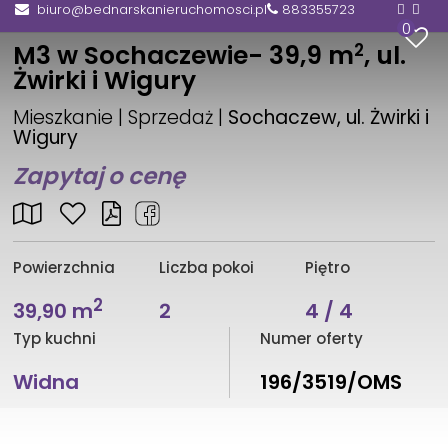
biuro@bednarskanieruchomosci.pl
883355723
0
2
M3 w Sochaczewie- 39,9 m
, ul.
Żwirki i Wigury
Mieszkanie | Sprzedaż |
Sochaczew, ul. Żwirki i
Wigury
Zapytaj o cenę
Powierzchnia
Liczba pokoi
Piętro
2
39,90 m
2
4 / 4
Typ kuchni
Numer oferty
Widna
196/3519/OMS