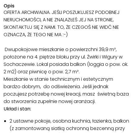
Opis
OFERTA ARCHIWALNA. JEŚLI POSZUKUJESZ PODOBNEJ
NIERUCHOMOŚCI, A NIE ZNALAZŁEŚ JEJ NA STRONIE,
SKONTAKTUJ SIĘ Z NAMI. TO, ŻE CZEGOŚ NIE WIDĆ NIE
OZNACZA, ŻE TEGO NIE MA :-)
Dwupokojowe mieszkanie o powierzchni 39,9 m²,
położone na 4. piętrze bloku przy ul. Żwirki i Wigury w
Sochaczewie. Lokal posiada balkon (loggia o pow. ok.
2 m2) oraz piwnicę o pow. 2,7 m².
Mieszkanie w stanie technicznym i estetycznym
bardzo dobrym, do odświeżenia. Jeśli jednak
poczujesz potrzebę nowej kreacji, masz świetną baza
do stworzenia zupełnie nowej aranżacji.
Układ i stan:
2 ustawne pokoje, osobna kuchnia, łazienka, balkon
(z zamontowaną siatką ochronną bezcenną przy