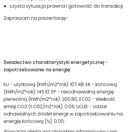
czysta sytuacja prawna i gotowość do transakcji.
Zapraszam na prezentację-
Świadectwo charakterystyki energetycznej -
zapotrzebowanie na energię:
EU - użytkową (kWh/m2*rok): 107.48; EK - końcową
(kWh/m2*rok): 145.10; EP - nieodnawialną energię
pierwotną (kWh/m2*rok): 200.80; EC02 - Wielkość
emisji CO2 (t C02/m2*rok): 0.05; UOZE - Udział
odnawialnych źródeł energii w zapotrzebowaniu na
energię końcową [%]: 0.00;
Powyższa oferta ma charakter informacyjny i nie